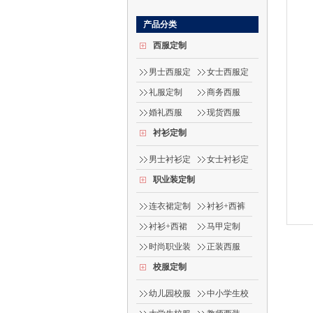
产品分类
西服定制
男士西服定
女士西服定
制
制
礼服定制
商务西服
婚礼西服
现货西服
衬衫定制
男士衬衫定
女士衬衫定
制
制
职业装定制
连衣裙定制
衬衫+西裤
衬衫+西裙
马甲定制
时尚职业装
正装西服
校服定制
幼儿园校服
中小学生校