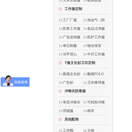
服
大学生校服
教师西装
工作服定制
工厂厂服
加油气（防
静电）
防寒工作服
食品洁净服
广告促销服
医护工作服
单位制服
物业保安
马甲背心
牛仔工作服
T恤文化衫卫衣定制
圆领文化衫
翻领POLO
衫
广告衫
卫衣棒球服
冲锋衣防寒服
单层冲锋衣
可拆卸冲锋
衣
羽绒服
棉衣
其他配饰
工作帽
大褂