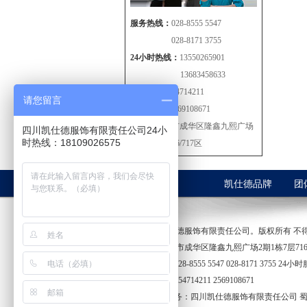
服务热线：
028-8555 5547
028-8171 3755
24小时热线：
13550265901
13683458633
客服QQ：
254714211
请您留言
2569108671
地址：
成都市成华区隆鑫九熙广场
四川凯仕德服饰有限责任公司24小
时热线：18109026575
2期1栋7层716/717区
凯仕德品牌
团
2017 四川凯仕德服饰有限责任公司。版权所有 不得转载。P
公司地址:成都市成华区隆鑫九熙广场2期1栋7层716/
客户服务热线028-8555 5547 028-8171 3755 24小时
在线QQ服务 :254714211 2569108671
技术支持与服务：四川凯仕德服饰有限责任公司 蜀ICP备1