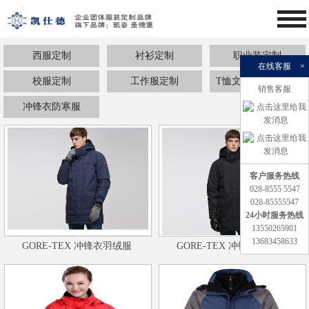
西服定制
衬衫定制
职业装定制
在线客服
×
校服定制
工作服定制
T恤文化衫卫衣定制
销售客服
冲锋衣防寒服
客户服务热线
028-8555 5547
028-85555547
24小时服务热线
13550265901
13683458633
GORE-TEX 冲锋衣羽绒服
GORE-TEX 冲锋衣羽绒服