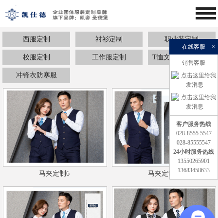
西服定制
衬衫定制
职业装定制
在线客服
×
校服定制
工作服定制
T恤文化衫卫衣定制
销售客服
冲锋衣防寒服
客户服务热线
028-8555 5547
028-85555547
24小时服务热线
13550265901
13683458633
马夹定制6
马夹定制5