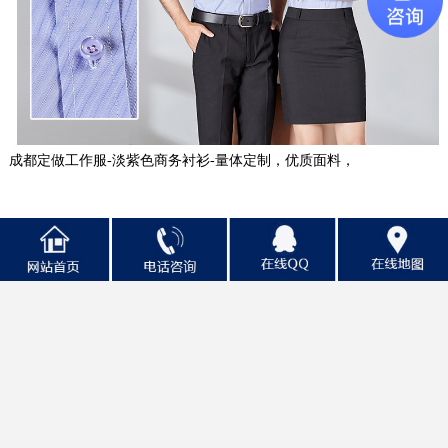
成都定做工作服-淡紫色商务衬衫-量体定制，优质面料，